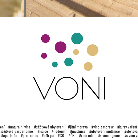
ření #naturální vína #zážitkové ubytování #jižní morava #víno z moravy #kurzy vaření k
zážitková gastronomie #lužice #hodonín
#
mutěnice
#ubytování mutěnice #ubytová
í
#
apartmán
#
pro rodinu
#
děti psi
#
CR
#
ČR #voni.info #s voni pijeme #s voni 