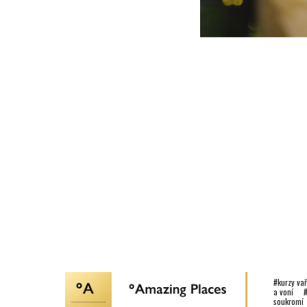
#kurzy va
a voní #
soukrom