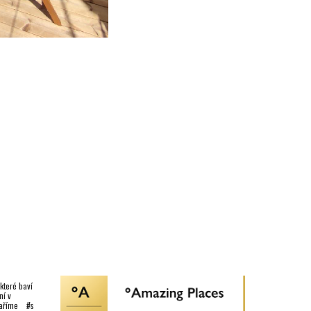
teré baví
ní
v
vaříme #s