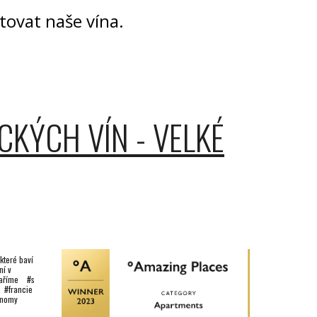
tovat naše vína.
ICKÝCH VÍN - VELKÉ
teré baví
ní
v
vaříme #s
 #francie
ronomy