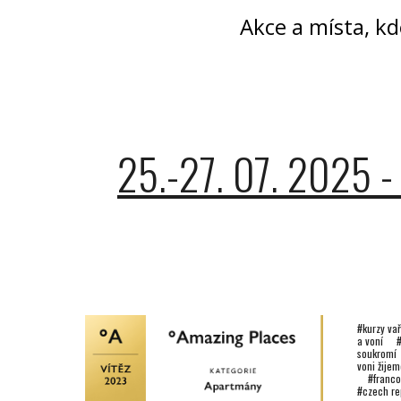
Akce a místa, k
25.-27. 07. 2025 
#kurzy va
a voní #
soukrom
voni žij
#francou
#czech r