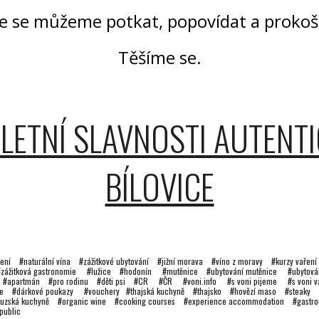
de se můžeme potkat, popovídat a prokoš
Těšíme se.
- LETNÍ SLAVNOSTI AUTENT
BÍLOVICE
ření #naturální vína #zážitkové ubytování #jižní morava #víno z moravy #kurzy vaření k
zážitková gastronomie #lužice #hodonín
#
mutěnice
#ubytování mutěnice #ubytová
í
#
apartmán
#
pro rodinu
#
děti psi
#
CR
#
ČR #voni.info #s voni pijeme #s voni 
eme #dárkové poukazy #vouchery #thajská kuchyně #thajsko #hovězí maso #steaky
zská kuchyně #organic wine #cooking courses #experience accommodation #gast
epublic